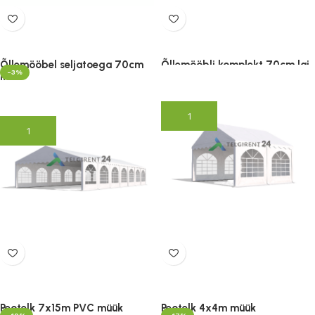
Õllemööbel seljatoega 70cm
Õllemööbli komplekt 70cm lai
-3%
lai
186.00
€
(lisandub KM)
279.00
€
(lisandub KM)
Lisa korvi
Lisa korvi
Peotelk 7x15m PVC müük
Peotelk 4x4m müük