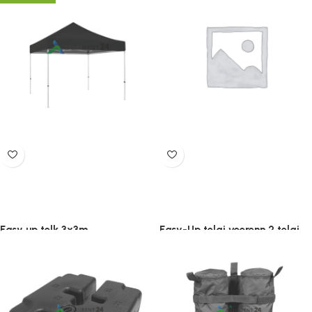
Easy up telk 3x3m
Easy-Up telgi veerenn 2 telgi
vahele
585.00
€
–
675.00
€
(lisandub
26.00
€
–
32.00
€
KM)
(lisandub
KM)
Vali
Vali