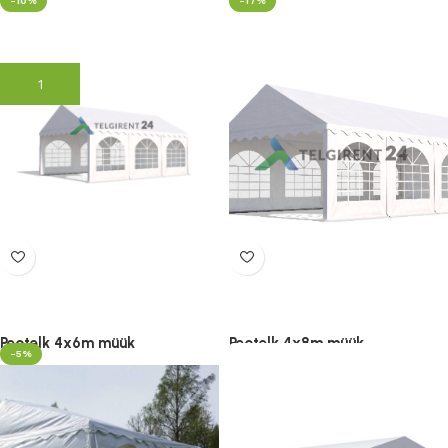
-10%
-17%
2,895.00
€
285.00
€
–
415.00
€
2,995.00
€
(lisandub
(lisandub KM)
KM)
Lisa korvi
Vali
Peotelk 4x6m müük
Peotelk 4x8m müük
-5%
349.00
€
–
529.00
€
445.00
€
–
665.00
€
(lisandub
(lisandub
KM)
KM)
Vali
Vali