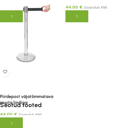
44.00
€
44.00
€
(lisandub KM)
(lisandub KM)
Lisa korvi
Lisa korvi
Piirdepost väjatõmmatava
musta lindiga
Seotud tooted
44.00
€
(lisandub KM)
Lisa korvi