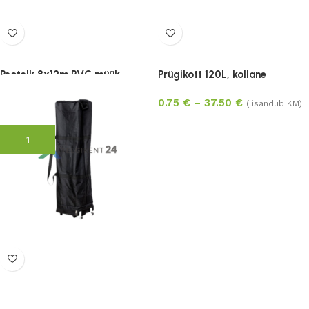
Peotelk 8x12m PVC müük
Prügikott 120L, kollane
2,895.00
€
0.75
€
–
37.50
€
3,175.00
€
(lisandub
(lisandub KM)
KM)
Vali
Lisa korvi