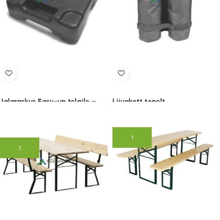
Jalaraskus Easy-up telgile –
Liivakott topelt
veega täidetav 15kg
25.90
€
(lisandub KM)
28.00
€
(lisandub KM)
Lisa korvi
Lisa korvi