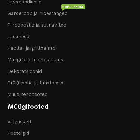
Lavapoodiumid
POPULAARNE
Garderoob ja riidestanged
Piirdepostid ja suunaviited
Lauanõud
Paella- ja grillpannid
Mängud ja meelelahutus
Dekoratsioonid
Prügikastid ja tuhatoosid
Muud renditooted
Müügitooted
Valguskett
Peotelgid