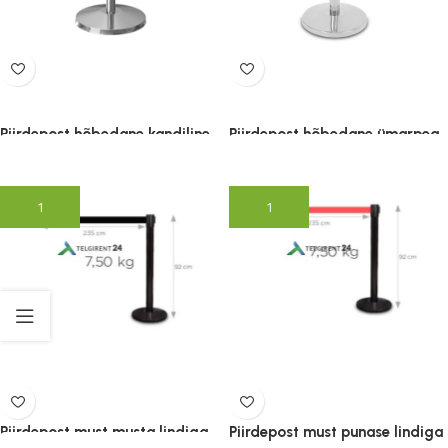
Piirdepost hõbedane kandiline
Piirdepost hõbedane ümarpea
49.00
€
49.00
€
(lisandub KM)
(lisandub KM)
Lisa korvi
Lisa korvi
Piirdepost must musta lindiga
Piirdepost must punase lindiga