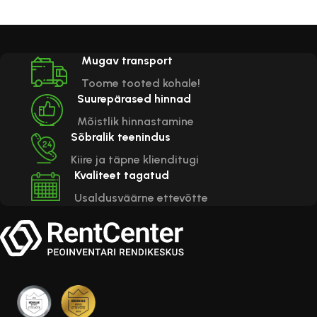
Ratastega kandekott
Mugav transport
42.00
€
–
79.00
€
(lisandub
KM)
Toome tooted kohale!
Suurepärased hinnad
Vali
Mõistlik hinnastamine
Sõbralik teenindus
Kiire ja täpne klienditugi
Kvaliteet tagatud
Usaldusväärne ettevõtte