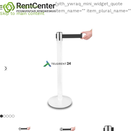
[yith_ywraq_mini_widget_quote
Skip to navigation
item_name="" item_plural_name=""
Skip to main content