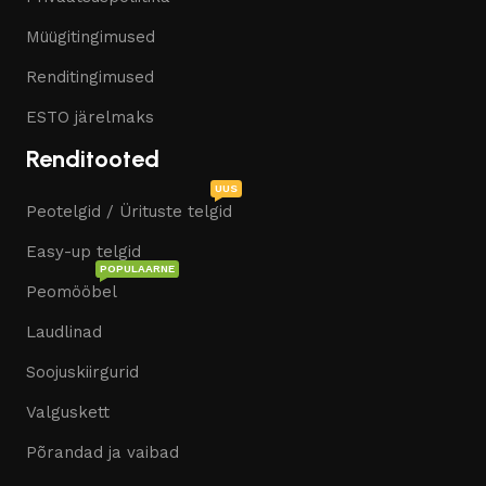
Müügitingimused
Renditingimused
ESTO järelmaks
Renditooted
UUS
Peotelgid / Ürituste telgid
Easy-up telgid
POPULAARNE
Peomööbel
Laudlinad
Soojuskiirgurid
Valguskett
Põrandad ja vaibad