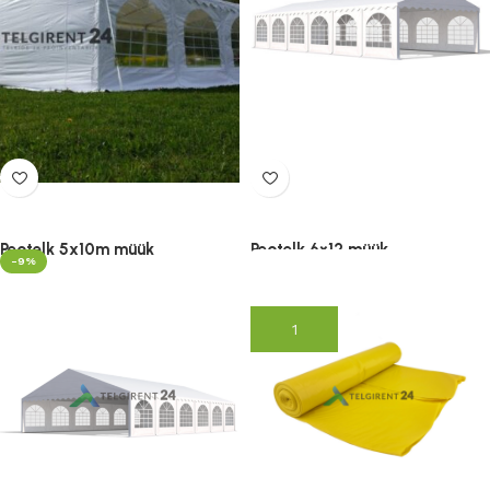
Peotelk 5x10m müük
Peotelk 6×12 müük
-9%
599.00
€
–
875.00
€
1,395.00
€
(lisandub
(lisandub KM)
KM)
Lisa korvi
Vali