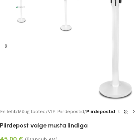
Esileht
Müügitooted
VIP Piirdepostid
Piirdepostid
Piirdepost valge musta lindiga
45.00
€
(lisandub KM)