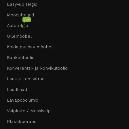
Easy-up telgid
Moodultelgid
UUS
Autotelgid
Õllemööbel
Kokkupandav mööbel
Banketitoolid
Konverentsi- ja kohvikutoolid
Laua ja toolikärud
Laudlinad
Lavapoodiumid
Vaipkate / Messivaip
Plastikpõrand