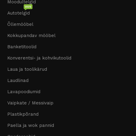
Moodultelgid
UUS
Autotelgid
Õllemööbel
Kokkupandav mööbel
Banketitoolid
Konverentsi- ja kohvikutoolid
Laua ja toolikärud
Laudlinad
Lavapoodiumid
Vaipkate / Messivaip
Plastikpõrand
Paella ja wok pannid