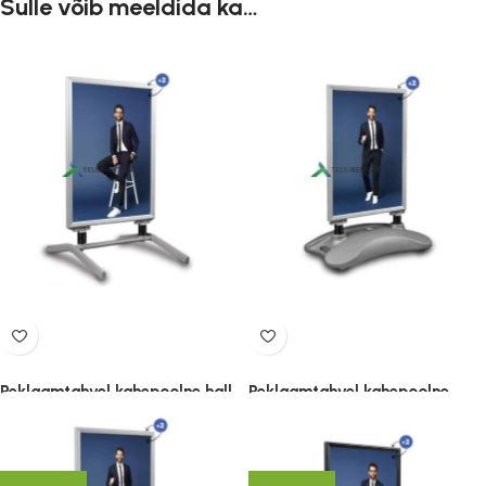
Sulle võib meeldida ka…
Reklaamtahvel kahepoolne hall
Reklaamtahvel kahepoolne
A1
raskusega hall A0
129.00
€
275.00
€
(lisandub KM)
(lisandub KM)