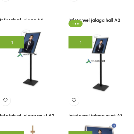
Infotahvel jalaga A4
Infotahvel jalaga hall A2
-18%
67.00
€
80.00
€
(lisandub KM)
(lisandub KM)
Lisa korvi
Lisa korvi
Infotahvel jalaga must A2
Infotahvel jalaga must A3
79.00
€
81.15
€
99.00
€
(lisandub KM)
(lisandub KM)