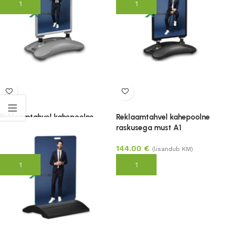
Lisa korvi
Lisa korvi
Reklaamtahvel kahepoolne
Reklaamtahvel kahepoolne
raskusega hall A1
raskusega must A1
144.00
€
144.00
€
(lisandub KM)
(lisandub KM)
Lisa korvi
Lisa korvi