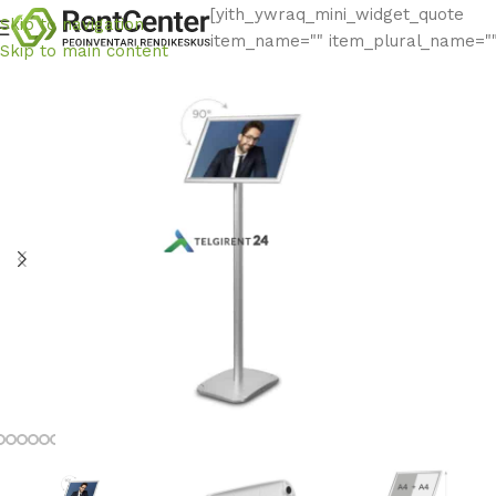
[yith_ywraq_mini_widget_quote
Skip to navigation
item_name="" item_plural_name=""
Skip to main content