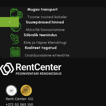
must A2
Mugav transport
60.00
€
(lisandub KM)
Toome tooted kohale!
Suurepärased hinnad
Lisa korvi
Mõistlik hinnastamine
Sõbralik teenindus
Kiire ja täpne klienditugi
Kvaliteet tagatud
Usaldusväärne ettevõtte
Rent Center OÜ
+372 53 565 100