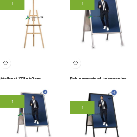
Lisa korvi
Lisa korvi
Molbert 178x60cm
Reklaamtahvel kahepoolne
hõbedane A0
39.00
€
(lisandub KM)
85.00
€
(lisandub KM)
Lisa korvi
Lisa korvi