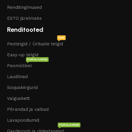
Renditingimused
ESTO järelmaks
Renditooted
UUS
Peotelgid / Ürituste telgid
Easy-up telgid
POPULAARNE
Peomööbel
Laudlinad
Soojuskiirgurid
Valguskett
Põrandad ja vaibad
Lavapoodiumid
POPULAARNE
Garderoob ja riidestanged