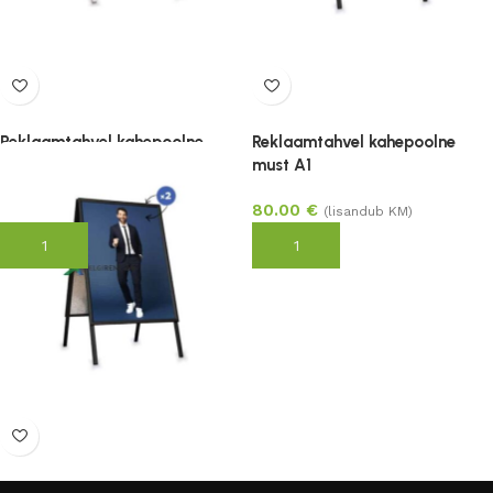
Reklaamtahvel kahepoolne
Reklaamtahvel kahepoolne
hõbedane A1
must A1
87.00
€
80.00
€
(lisandub KM)
(lisandub KM)
Lisa korvi
Lisa korvi
Reklaamtahvel kahepoolne