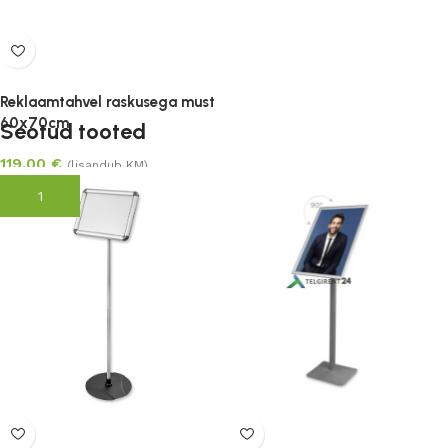
Reklaamtahvel raskusega must
60x70cm
Seotud tooted
119.00
€
(lisandub KM)
Lisa korvi