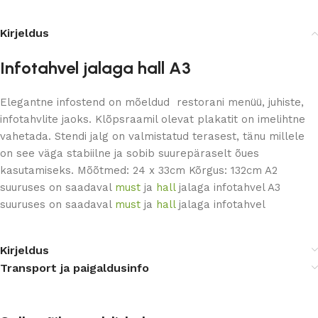
Kirjeldus
Infotahvel jalaga hall A3
Elegantne infostend on mõeldud restorani menüü, juhiste,
infotahvlite jaoks. Klõpsraamil olevat plakatit on imelihtne
vahetada. Stendi jalg on valmistatud terasest, tänu millele
on see väga stabiilne ja sobib suurepäraselt õues
kasutamiseks. Mõõtmed: 24 x 33cm Kõrgus: 132cm A2
suuruses on saadaval
must
ja
hall
jalaga infotahvel A3
suuruses on saadaval
must
ja
hall
jalaga infotahvel
Kirjeldus
Transport ja paigaldusinfo