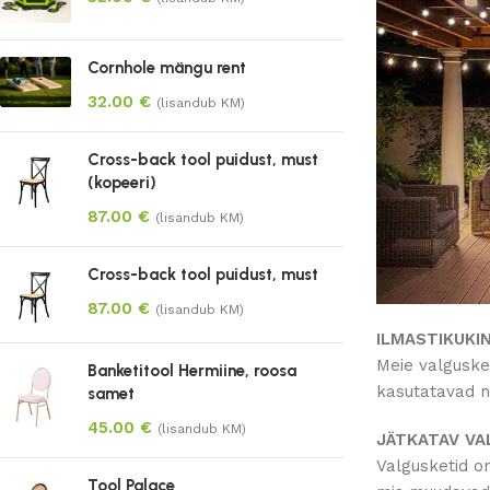
Cornhole mängu rent
32.00
€
(lisandub KM)
Cross-back tool puidust, must
(kopeeri)
87.00
€
(lisandub KM)
Cross-back tool puidust, must
87.00
€
(lisandub KM)
ILMASTIKUKI
Meie valgusket
Banketitool Hermiine, roosa
kasutatavad ni
samet
45.00
€
(lisandub KM)
JÄTKATAV V
Valgusketid o
Tool Palace