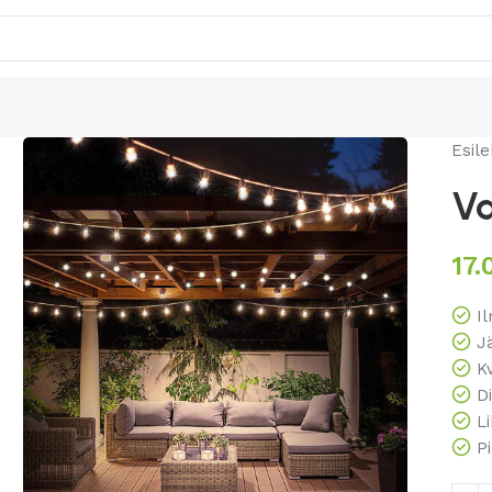
Esile
Va
17.
I
J
K
D
L
P