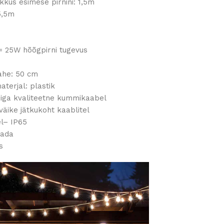
kkus esimese pirnini: 1,5m
5,5m
= 25W hõõgpirni tugevus
8
ahe: 50 cm
aterjal: plastik
iga kvaliteetne kummikaabel
väike jätkukoht kaablitel
el– IP65
dada
s