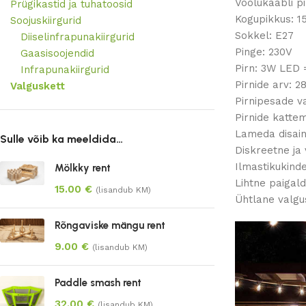
Voolukaabli pi
Prügikastid ja tuhatoosid
Kogupikkus: 1
Soojuskiirgurid
Sokkel: E27
Diiselinfrapunakiirgurid
Pinge: 230V
Gaasisoojendid
Pirn: 3W LED 
Infrapunakiirgurid
Pirnide arv: 2
Valguskett
Pirnipesade v
Pirnide kattem
Lameda disain
Sulle võib ka meeldida…
Diskreetne ja 
Ilmastikukind
Mölkky rent
Lihtne paigal
15.00
€
(lisandub KM)
Ühtlane valgu
Rõngaviske mängu rent
9.00
€
(lisandub KM)
Paddle smash rent
32.00
€
(lisandub KM)