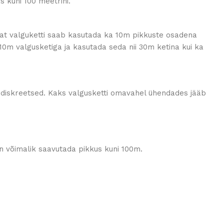
 kuni 100 meetrini.
tavat valguketti saab kasutada ka 10m pikkuste osadena
10m valgusketiga ja kasutada seda nii 30m ketina kui ka
ja diskreetsed. Kaks valgusketti omavahel ühendades jääb
n võimalik saavutada pikkus kuni 100m.