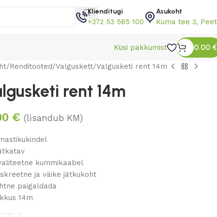
Klienditugi
Asukoht
+372 53 565 100
Kuma tee 3, Peet
0.00
€
Küsi pakkumist
ht
Renditooted
Valguskett
Valgusketi rent 14m
lgusketi rent 14m
00
€
(lisandub KM)
lmastikukindel
ätkatav
valiteetne kummikaabel
iskreetne ja väike jätkukoht
ihtne paigaldada
ikkus 14m