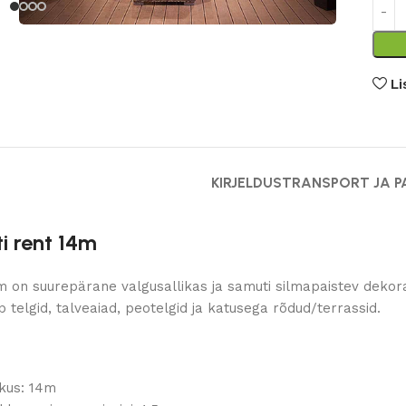
Li
KIRJELDUS
TRANSPORT JA P
i rent 14m
m on suurepärane valgusallikas ja samuti silmapaistev dekora
 telgid, talveaiad, peotelgid ja katusega rõdud/terrassid.
kkus: 14m