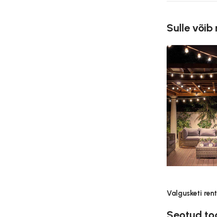
Sulle võib
Valgusketi ren
Seotud to