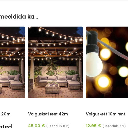
 meeldida ka…
t 20m
Valgusketi rent 42m
Valguskett 10m rent
oted
45.00
€
12.95
€
(lisandub KM)
(lisandub KM)