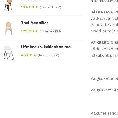
mis muudavad v
104.00
€
(lisandub KM)
JÄTKATAVA V
Jätkataval val
Tool Medallion
erinevates ko
129.00
€
eraldi 20m ja 
(lisandub KM)
VÄIKESED DI
Lifetime kokkuklapitav tool
Jätkukohad er
45.00
€
jätkukoht pra
(lisandub KM)
Valguskette o
Valguskett 14
Pakume rendik