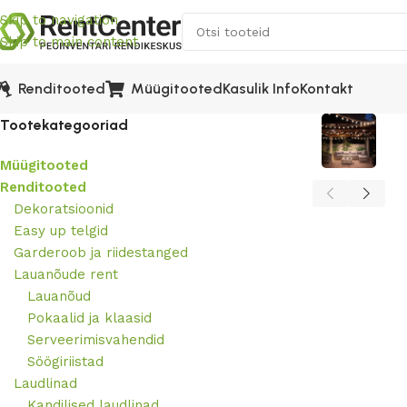
Skip to navigation
Skip to main content
Kasulik Info
Kontakt
Renditooted
Müügitooted
Tootekategooriad
Müügitooted
Renditooted
Dekoratsioonid
Easy up telgid
Garderoob ja riidestanged
Lauanõude rent
Lauanõud
Pokaalid ja klaasid
Serveerimisvahendid
Söögiriistad
Laudlinad
Kandilised laudlinad