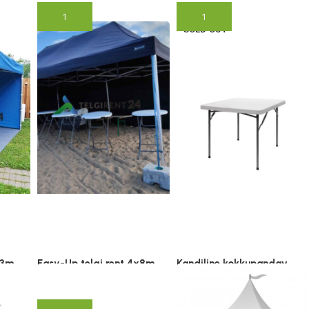
Lisa korvi
Lisa korvi
SOLD OUT
x3m
Easy-Up telgi rent 4x8m
Kandiline kokkupandav
laud 87x87cm
109.00
€
(lisandub KM)
49.00
€
(lisandub KM)