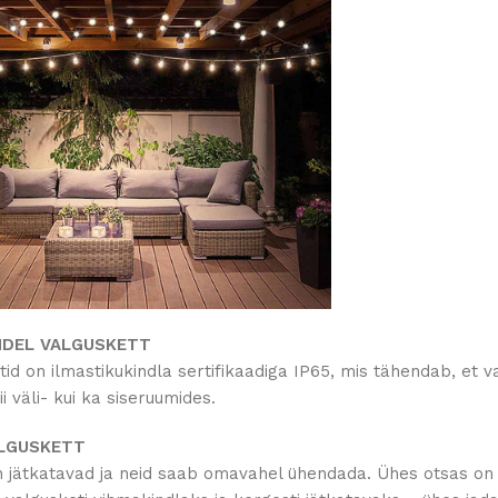
NDEL VALGUSKETT
id on ilmastikukindla sertifikaadiga IP65, mis tähendab, et v
i väli- kui ka siseruumides.
ALGUSKETT
n jätkatavad ja neid saab omavahel ühendada. Ühes otsas on e