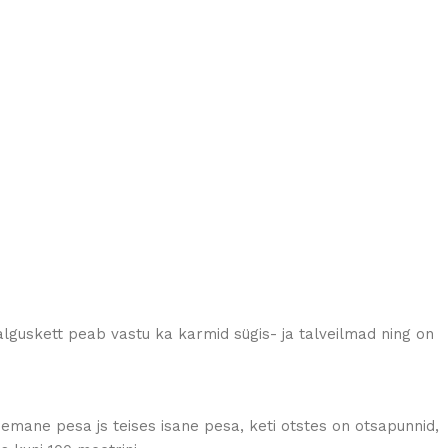
alguskett peab vastu ka karmid sügis- ja talveilmad ning on
mane pesa js teises isane pesa, keti otstes on otsapunnid,