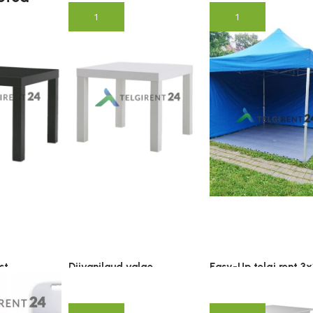
Lisa korvi
Lisa korvi
st
Diivanilaud valge
Easy-Up telgi rent 3
6.00
€
54.00
€
ub KM)
(lisandub KM)
(lisandub KM)