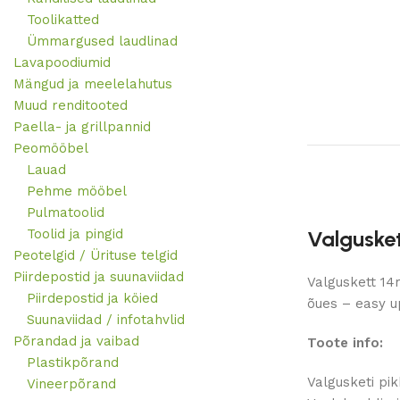
Toolikatted
Ümmargused laudlinad
Lavapoodiumid
Mängud ja meelelahutus
Muud renditooted
Paella- ja grillpannid
Peomööbel
Lauad
Pehme mööbel
Pulmatoolid
Toolid ja pingid
Valgusket
Peotelgid / Ürituse telgid
Piirdepostid ja suunaviidad
Valguskett 14
Piirdepostid ja köied
õues – easy up
Suunaviidad / infotahvlid
Põrandad ja vaibad
Toote info:
Plastikpõrand
Valgusketi pi
Vineerpõrand