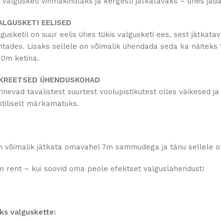
algusketi vihmakindlaks ja kergesti jätkatavaks – ühes jadas
ALGUSKETI EELISED
gusketil on suur eelis ühes tükis valgusketi ees, sest jätka
htades. Lisaks sellele on võimalik ühendada seda ka näiteks 
10m ketina.
SKREETSED ÜHENDUSKOHAD
inevad tavalistest suurtest voolupistikutest olles väikesed 
ktiliselt märkamatuks.
n võimalik jätkata omavahel 7m sammudega ja tänu sellele o
m rent – kui soovid oma peole efektset valguslahendust!
s valguskette: