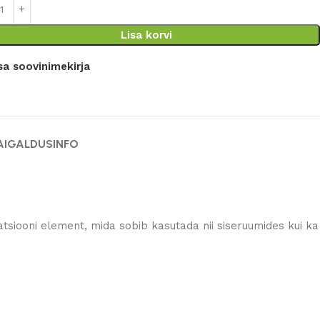
Lisa korvi
sa soovinimekirja
AIGALDUSINFO
tsiooni element, mida sobib kasutada nii siseruumides kui ka