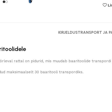
Li
KIRJELDUS
TRANSPORT JA P
itoolidele
rleval rattal on pidurid, mis muudab baaritoolide transpordi
ud maksimaalselt 30 baaritooli transpordiks.