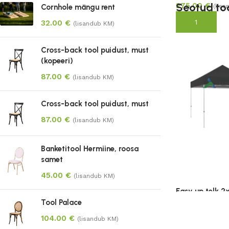
Seotud to
275.00
€
Cornhole mängu rent
(lisa
Lisa korvi
32.00
€
(lisandub KM)
Cross-back tool puidust, must
(kopeeri)
87.00
€
(lisandub KM)
Cross-back tool puidust, must
87.00
€
(lisandub KM)
Banketitool Hermiine, roosa
samet
45.00
€
(lisandub KM)
Easy up telk 
Tool Palace
465.00
€
–
5
104.00
€
(lisandub KM)
(lisandub KM)