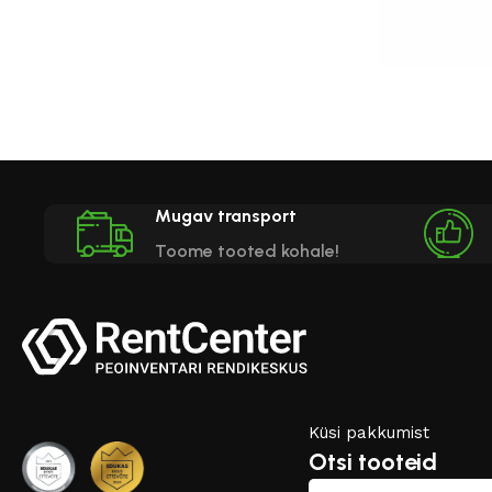
Star telk 10m
Mugav transport
239.00
€
(lisa
Toome tooted kohale!
Vali
Küsi pakkumist
Otsi tooteid