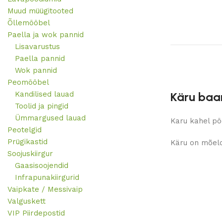
Muud müügitooted
Õllemööbel
Paella ja wok pannid
Lisavarustus
Paella pannid
Wok pannid
Peomööbel
Kandilised lauad
Käru baar
Toolid ja pingid
Ümmargused lauad
Karu kahel pöö
Peotelgid
Prügikastid
Käru on mõeld
Soojuskiirgur
Gaasisoojendid
Infrapunakiirgurid
Vaipkate / Messivaip
Valguskett
VIP Piirdepostid