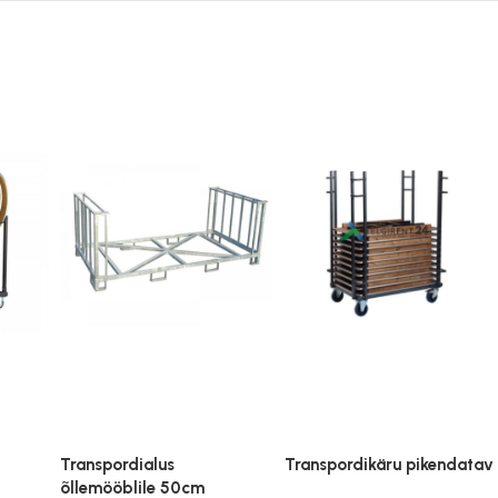
Transpordialus
Transpordikäru pikendatav
õllemööblile 50cm