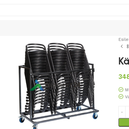
Esile
Kä
34
M
V