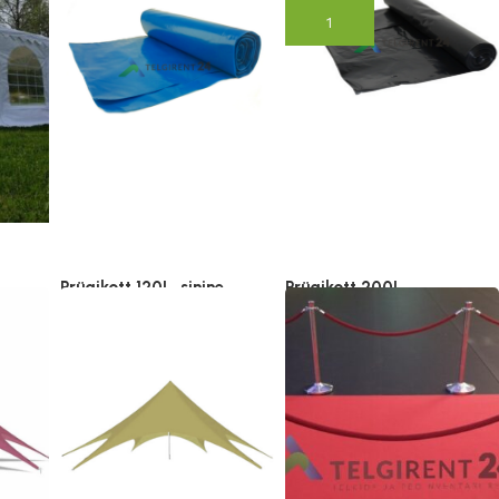
(lisandub KM)
Lisa korvi
Vali
Prügikott 120L, sinine
Prügikott 200L
€
0.75
€
–
37.50
€
0.90
€
–
45.00
€
(lisandub
(lisandub
KM)
KM)
Vali
Vali