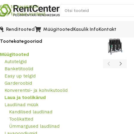
Skip to navigation
Skip to main content
Kasulik Info
Kontakt
Renditooted
Müügitooted
Tootekategooriad
Müügitooted
Autotelgid
Banketitoolid
Easy up telgid
Garderoobid
Konverentsi- ja kohvikutoolid
Laua ja toolikärud
Laudlinad müük
Kandilised laudlinad
Toolikatted
Ümmargused laudlinad
Lavapoodiumid