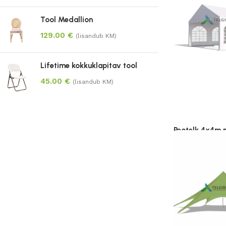
Vali
Tool Medallion
129.00
€
(lisandub KM)
Lifetime kokkuklapitav tool
45.00
€
(lisandub KM)
Peotelk 4x4m 
285.00
€
–
4
(lisandub KM)
Vali