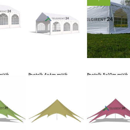
Vali
müük
Peotelk 4x6m müük
Peotelk 5x10m müük
15.00
€
349.00
€
–
529.00
€
599.00
€
–
875.00
(lisandub KM)
(lisandub KM)
Vali
Vali