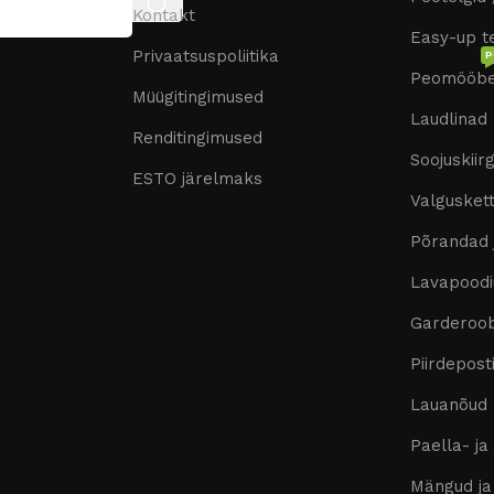
Kontakt
Easy-up te
Privaatsuspoliitika
P
Peomööbe
Müügitingimused
Laudlinad
Renditingimused
Soojuskiir
ESTO järelmaks
Valgusket
Põrandad 
Lavapoodi
Garderoob
Piirdepost
Lauanõud
Paella- ja
Mängud ja