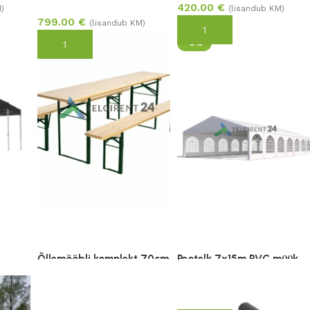
420.00
€
)
(lisandub KM)
799.00
€
(lisandub KM)
Lisa korvi
-3%
Lisa korvi
Õllemööbli komplekt 70cm
Peotelk 7x15m PVC müük
lai
2,895.00
€
2,995.00
€
M)
149.00
€
–
159.00
€
(lisandub KM)