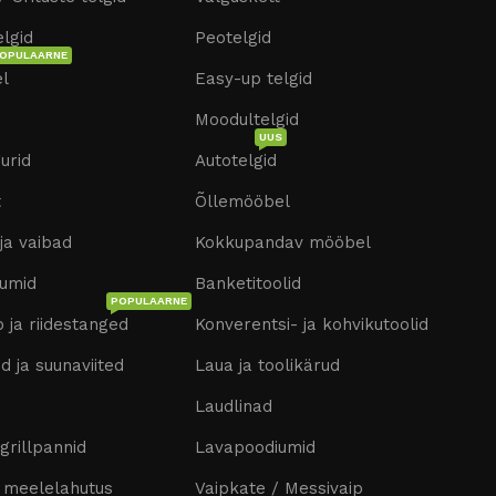
lgid
Peotelgid
OPULAARNE
l
Easy-up telgid
Moodultelgid
UUS
gurid
Autotelgid
t
Õllemööbel
ja vaibad
Kokkupandav mööbel
umid
Banketitoolid
POPULAARNE
 ja riidestanged
Konverentsi- ja kohvikutoolid
id ja suunaviited
Laua ja toolikärud
Laudlinad
 grillpannid
Lavapoodiumid
 meelelahutus
Vaipkate / Messivaip