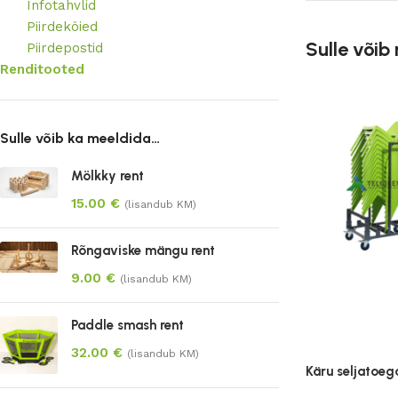
Infotahvlid
Piirdeköied
Sulle võib
Piirdepostid
Renditooted
Sulle võib ka meeldida…
Mölkky rent
15.00
€
(lisandub KM)
Rõngaviske mängu rent
9.00
€
(lisandub KM)
Paddle smash rent
32.00
€
(lisandub KM)
Käru seljatoeg